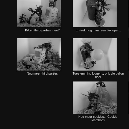
Kijken third-parties mee?
En trek nog maar een blik open..
Nog meer third parties
Toestemming loggen... prik die ballon
door
Nog meer cookies... Cookie-
klamboe?