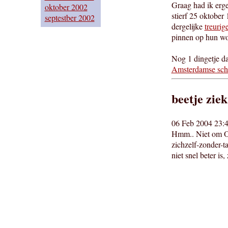
Graag had ik erge
oktober 2002
stierf 25 oktober
septestber 2002
dergelijke
treurig
pinnen op hun wo
Nog 1 dingetje d
Amsterdamse scho
beetje ziek
06 Feb 2004 23:4
Hmm.. Niet om Opa
zichzelf-zonder-t
niet snel beter i