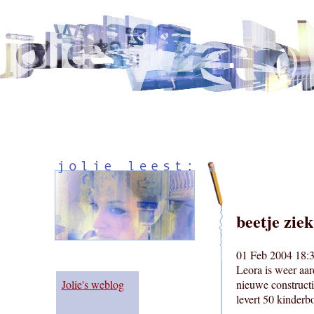
beetje ziek
01 Feb 2004 18:3
Leora is weer aar
Jolie's weblog
nieuwe constructi
levert 50 kinderb