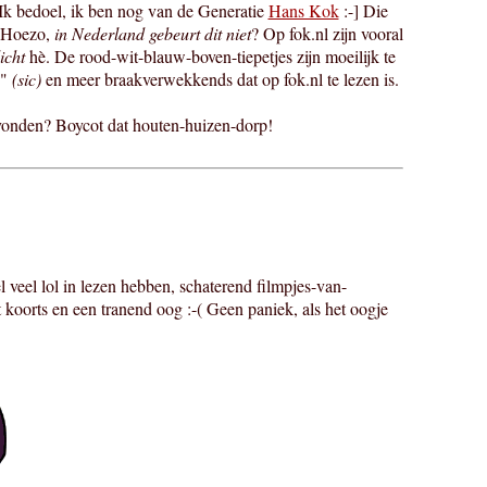
 Ik bedoel, ik ben nog van de Generatie
Hans Kok
:-] Die
. Hoezo,
in Nederland gebeurt dit niet
? Op fok.nl zijn vooral
licht
hè. De rood-wit-blauw-boven-tiepetjes zijn moeilijk te
n"
(sic)
en meer braakverwekkends dat op fok.nl te lezen is.
onden? Boycot dat houten-huizen-dorp!
eel lol in lezen hebben, schaterend filmpjes-van-
 koorts en een tranend oog :-( Geen paniek, als het oogje