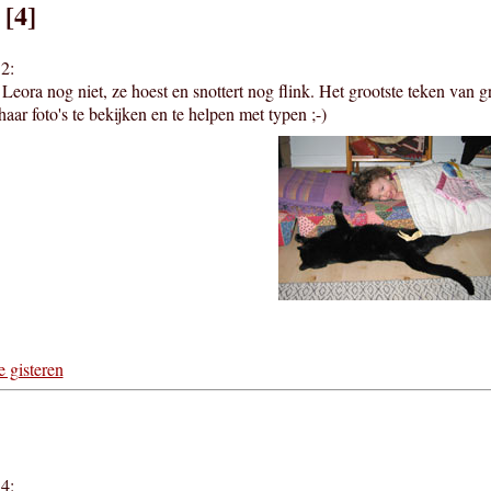
 [4]
2:
Leora nog niet, ze hoest en snottert nog flink. Het grootste teken van gri
aar foto's te bekijken en te helpen met typen ;-)
e gisteren
4: