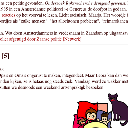
ns een petitie gevonden.
Onderzoek Rijksrecherche dringend gewenst
.
 1985 in een Amsterdamse politiecel :-( Genereus de doofpot in gedaan
e reacties
op het voorval te lezen. Licht racistisch. Maarja. Het woordje
ordjes als "zulke mensen", "het allochtonen probleem", "relmarokane
an. Wat doen Amsterdammers in vredesnaam in Zaandam op uitgaansav
lier afgetuigd door Zaanse politie [Netwerk]
 [5]
0:
's en Oma's ongerust te maken, integendeel. Maar Leora kan dan wel v
anden kijken, ze is helaas nog steeds ziek. Vandaag werd ze wakker met
s, zullen we desnoods een weekend-artsenpraktijk bezoeken.