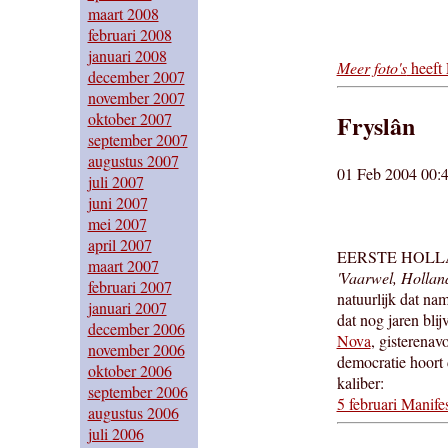
maart 2008
februari 2008
januari 2008
Meer foto's
heeft 
december 2007
november 2007
oktober 2007
Fryslân
september 2007
augustus 2007
01 Feb 2004 00:4
juli 2007
juni 2007
mei 2007
april 2007
EERSTE HOLLAND
maart 2007
'Vaarwel, Holland
februari 2007
natuurlijk dat na
januari 2007
dat nog jaren blij
december 2006
Nova
, gisterenav
november 2006
democratie hoort
oktober 2006
kaliber:
september 2006
5 februari Manife
augustus 2006
juli 2006