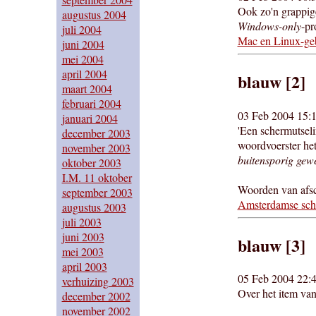
Ook zo'n grappige
augustus 2004
Windows-only
-pr
juli 2004
Mac en Linux-gebr
juni 2004
mei 2004
april 2004
blauw [2]
maart 2004
februari 2004
03 Feb 2004 15:1
januari 2004
'Een schermutseli
december 2003
woordvoerster het
november 2003
buitensporig gewe
oktober 2003
I.M. 11 oktober
Woorden van afsch
september 2003
Amsterdamse schol
augustus 2003
juli 2003
juni 2003
blauw [3]
mei 2003
april 2003
05 Feb 2004 22:4
verhuizing 2003
Over het item van
december 2002
november 2002