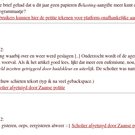
 brief gehad dat u dit jaar geen papieren
Be
l
asting
-aangifte meer kunt 
ogrammaatje?
uikers kunnen hier de petitie tekenen voor platform-onafhankelijke aang
2:
ng waarbij over en weer werd geslagen [..] Onderzocht wordt of de agent
 voorval. Als ik het artikel goed lees, lijkt dat meer een eufemisme, no
ld inzetten getriggerd door huidskleur en uiterlijk
. De scholier was na
uw schieten tekort (typ ik na veel gebackspace.)
ier afgetuigd door Zaanse politie
2:
 gisteren, oeps, eergisteren alweer :-}
Scholier afgetuigd door Zaanse po