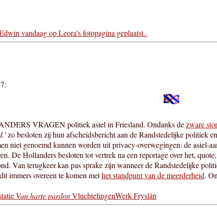
Edwin vandaag op Leora's fotopagina geplaatst..
7:
ERS VRAGEN politiek asiel in Friesland. Ondanks de
zware sto
.'
zo besloten zij hun afscheidsbericht aan de Randstedelijke politiek e
men niet genoemd kunnen worden uit privacy-overwegingen: de asiel-aa
ven. De Hollanders besloten tot vertrek na een reportage over het, quote
ond. Van terugkeer kan pas sprake zijn wanneer de Randstedelijke polit
 dit immers overeen te komen met
het standpunt van de meerderheid
. On
statie
Van harte pardon
VluchtelingenWerk Fryslân