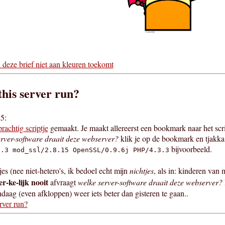
deze brief niet aan kleuren toekomt
this server run?
5:
prachtig scriptje
gemaakt. Je maakt allereerst een bookmark naar het script
rver-software draait deze webserver?
klik je op de bookmark en tjakka:
bijvoorbeeld.
0.3 mod_ssl/2.8.15 OpenSSL/0.9.6j PHP/4.3.3
jes (nee niet-hetero's, ik bedoel echt mijn
nichtjes
, als in: kinderen van 
r-ke-lijk nooit
afvraagt
welke server-software draait deze webserver?
ndaag (even afkloppen) weer iets beter dan gisteren te gaan..
rver run?