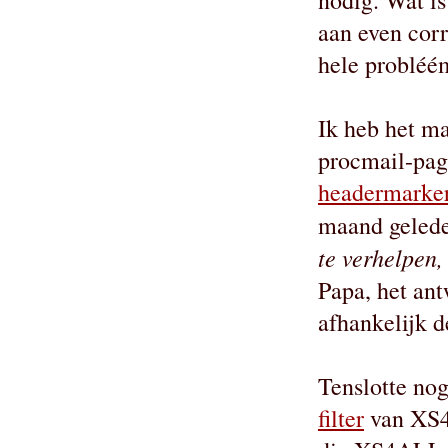
nodig. Wat i
aan even corr
hele probléém
Ik heb het ma
procmail-pag
headermarke
maand gelede
te verhelpen,
Papa, het ant
afhankelijk d
Tenslotte no
filter
van XS4A