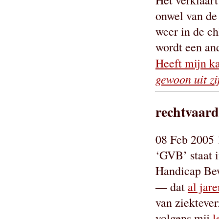
Het verklaart
onwel van de s
weer in de ch
wordt een and
Heeft mijn ka
gewoon uit zi
rechtvaard
08 Feb 2005 
‘GVB’ staat i
Handicap Bew
— dat
al jare
van ziektever
volgens mij
l