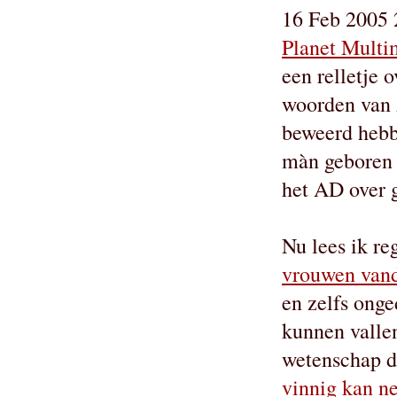
16 Feb 2005 
Planet Multi
een relletje 
woorden van 
beweerd hebbe
màn geboren 
het AD over g
Nu lees ik re
vrouwen van
en zelfs onge
kunnen vallen
wetenschap d
vinnig kan ne