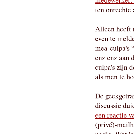
medewerker: h
ten onrechte
Alleen heeft 
even te melde
mea-culpa's “
enz enz aan d
culpa's zijn 
als men te ho
De geekgetrai
discussie du
een reactie
(privé)-mailh