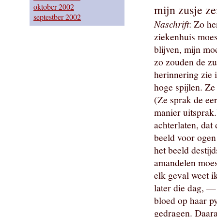
oktober 2002
mijn zusje ze
septestber 2002
Naschrift
: Zo he
ziekenhuis moes
blijven, mijn m
zo zouden de zu
herinnering zie 
hoge spijlen. Ze
(Ze sprak de eer
manier uitsprak.
achterlaten, dat
beeld voor ogen 
het beeld destij
amandelen moest
elk geval weet i
later die dag, 
bloed op haar py
gedragen. Daaraa