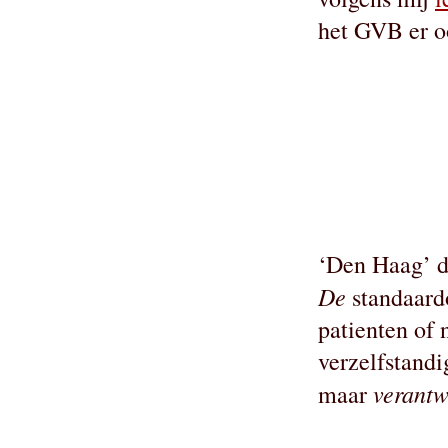
het GVB er o
‘Den Haag’ dr
De
standaardo
patienten of 
verzelfstandi
verantw
maar