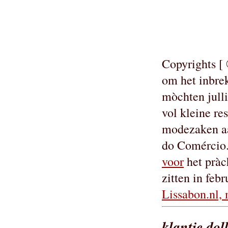
Copyrights [
om het inbrek
mòchten julli
vol kleine re
modezaken aa
do Comércio. 
voor
het pràch
zitten in febru
Lissabon.nl, 
klantje dol