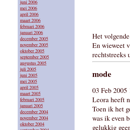
juni 2006
mei 2006
april 2006
maart 2006
februari 2006
januari 2006
Het volgende
december 2005
En wieweet vi
november 2005
oktober 2005
rechtstreeks u
september 2005
augustus 2005
juli 2005
mode
juni 2005
mei 2005
april 2005
03 Feb 2005 
maart 2005
Leora heeft n
februari 2005
januari 2005
Toen ik het 
december 2004
was ik even 
november 2004
oktober 2004
gelukkig geen
september 2004