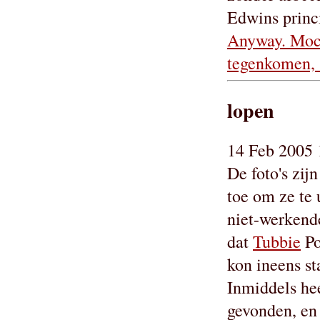
Edwins princ
Anyway. Moch
tegenkomen, s
lopen
14 Feb 2005 
De foto's zij
toe om ze te 
niet-werkend
dat
Tubbie
Po
kon ineens st
Inmiddels he
gevonden, en