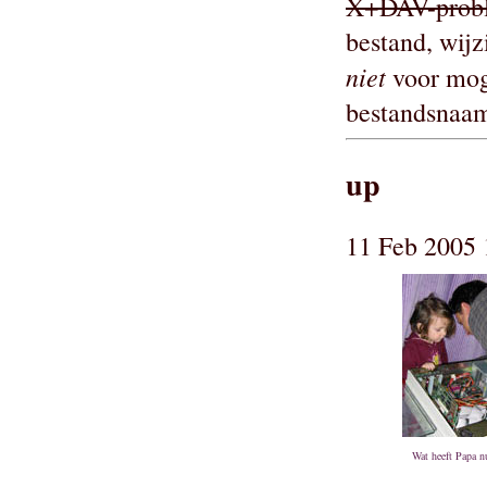
X+DAV-prob
bestand, wijz
niet
voor mog
bestandsnaam
up
11 Feb 2005 
Wat heeft Papa 