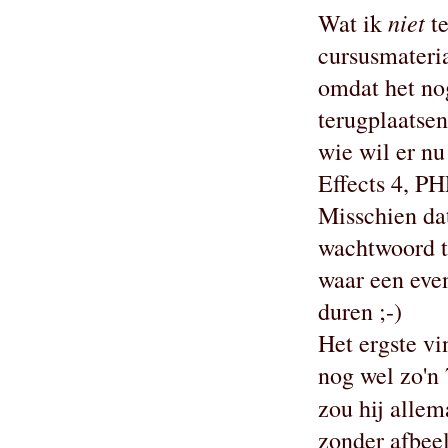
niet
Wat ik
te
cursusmateria
omdat het no
terugplaatsen
wie wil er nu
Effects 4, PH
Misschien da
wachtwoord t
waar een even
duren ;-)
Het ergste v
nog wel zo'n 
zou hij alle
zonder afbeel