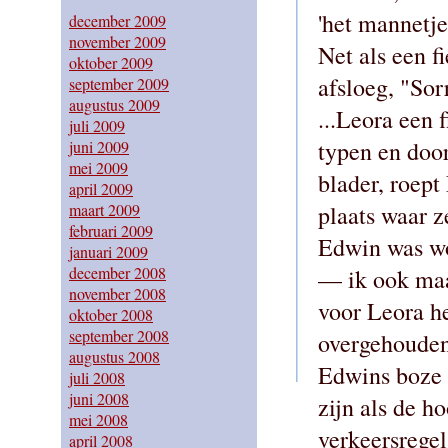
'het mannetje
december 2009
november 2009
Net als een fi
oktober 2009
afsloeg, "Sor
september 2009
augustus 2009
...Leora een 
juli 2009
typen en door
juni 2009
mei 2009
blader, roept
april 2009
maart 2009
plaats waar ze
februari 2009
Edwin was woe
januari 2009
december 2008
— ik ook maa
november 2008
voor Leora he
oktober 2008
september 2008
overgehouden.
augustus 2008
Edwins boze w
juli 2008
juni 2008
zijn als de h
mei 2008
verkeersregel
april 2008