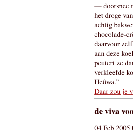
— doorsnee r
het droge van
achtig bakwer
chocolade-crè
daarvoor zelf
aan deze koe
peutert ze da
verkleefde ko
Heôwa.”
Daar zou je v
de viva vo
04 Feb 2005 