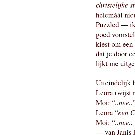
christelijke st
helemáál nie
Puzzled — ik 
goed voorste
kiest om een 
dat je door e
lijkt me uitg
Uiteindelijk 
Leora (wijst 
..nee..
Moi: “
een 
Leora “
..nee..
Moi: “
— van Janis 