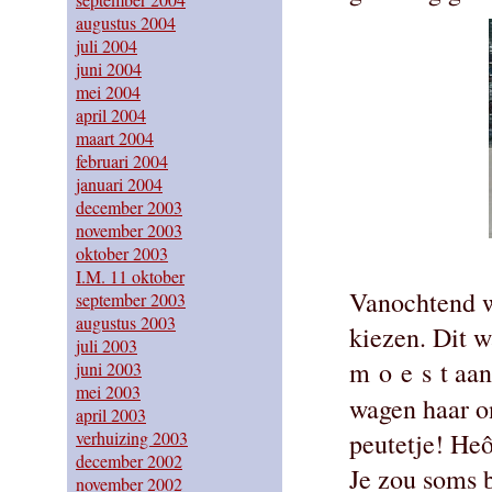
augustus 2004
juli 2004
juni 2004
mei 2004
april 2004
maart 2004
februari 2004
januari 2004
december 2003
november 2003
oktober 2003
I.M. 11 oktober
Vanochtend wi
september 2003
augustus 2003
kiezen. Dit 
juli 2003
m o e s t aan
juni 2003
mei 2003
wagen haar o
april 2003
peutetje! He
verhuizing 2003
december 2002
Je zou soms b
november 2002