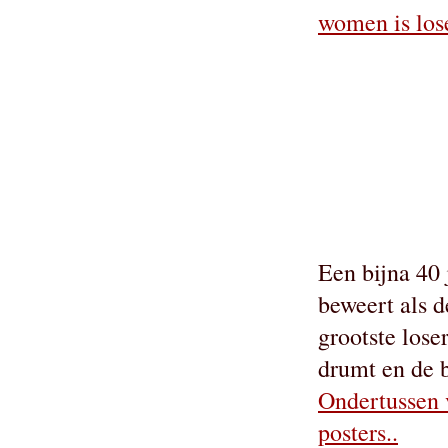
women is los
Een bijna 40 
beweert als 
grootste lose
drumt en de b
Ondertussen 
posters..