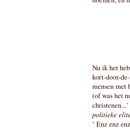
Nu ik het he
kort-door-de
mensen met h
(of was het n
christenen...’
politieke elit
’ Enz enz en