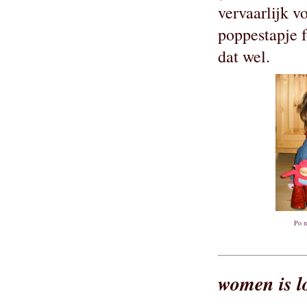
vervaarlijk v
poppestapje f
dat wel.
Po m
women is l