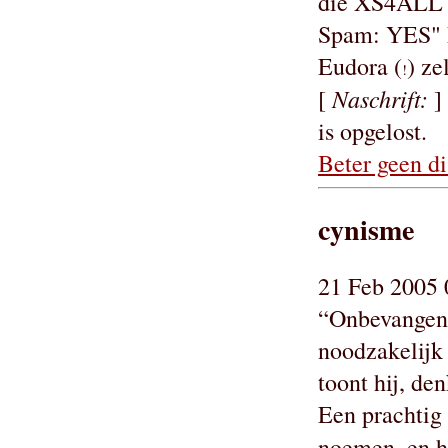
die XS4ALL (
Spam: YES" ha
Eudora (
) ze
!
Naschrift:
[
]
is opgelost.
Beter geen di
cynisme
21 Feb 2005 
“Onbevangenh
noodzakelijk 
toont hij, de
Een prachtig 
noemen, en h