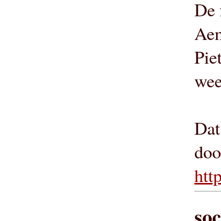
De 
Aem
Pie
wee
Dat
doo
htt
soc