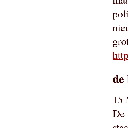
pol
nie
gro
htt
de 
15 
De 
sta