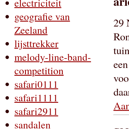
ari
electriciteit
geografie van
29 
Zeeland
Ron
lijsttrekker
tui
melody-line-band-
een
competition
voo
safari0111
daa
safari1111
Aan
safari2911
sandalen