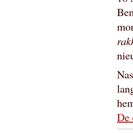
Ben
mor
rak
nie
Nas
lan
hem
De 