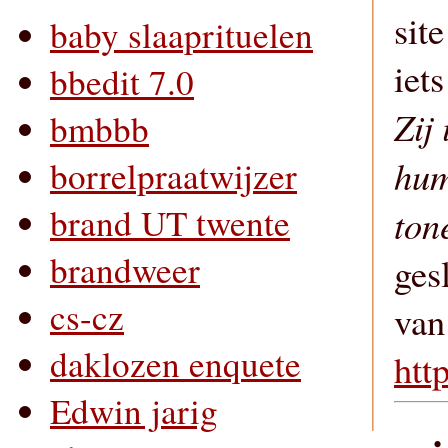
sit
baby slaaprituelen
iet
bbedit 7.0
Zij
bmbbb
hum
borrelpraatwijzer
brand UT twente
ton
brandweer
ges
cs-cz
van
daklozen enquete
htt
Edwin jarig