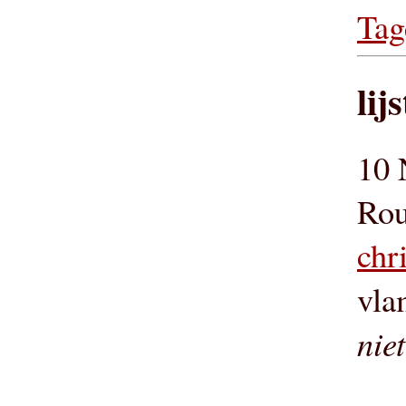
Tag
lij
10 
Rou
chr
vla
nie