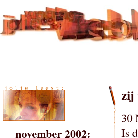
zij
30 
Is 
november 2002: