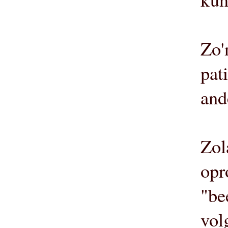
Zo'
pat
and
Zol
opr
"be
vol