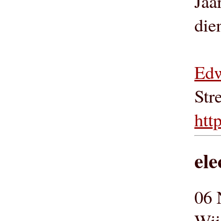
Jaa
die
Edw
Str
htt
ele
06 
Wij