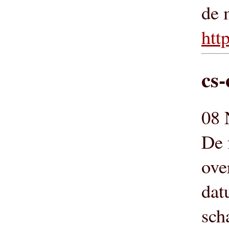
de 
htt
cs-
08 
De 
ove
dat
sch