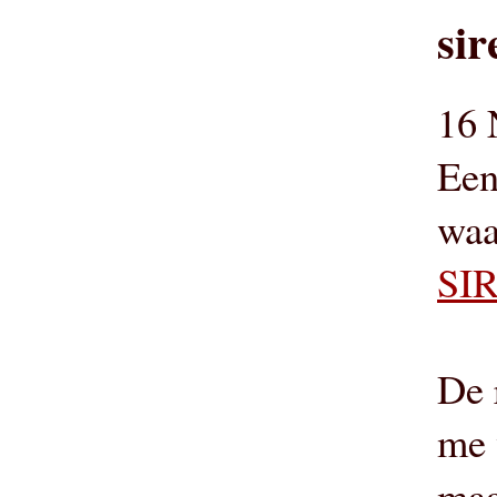
sir
16 
Een
waa
SIR
De 
me 
maa