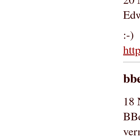
Edw
:-)
htt
bbe
18 
BBe
ver