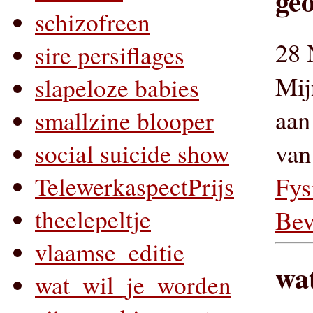
geo
schizofreen
28 
sire persiflages
Mij
slapeloze babies
aan
smallzine blooper
van
social suicide show
Fys
TelewerkaspectPrijs
theelepeltje
Bev
vlaamse_editie
wat
wat_wil_je_worden