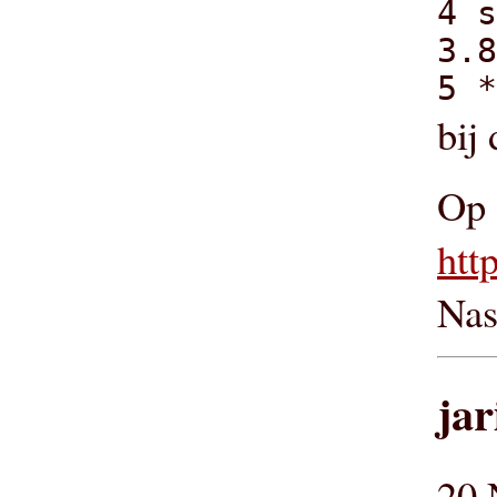
4 s
3.8
5 *
bij
Op 
htt
Nas
jar
20 