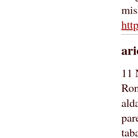
mis
htt
ari
11 
Ron
ald
par
tab