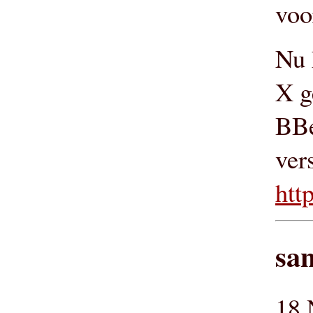
voo
Nu 
X g
BBe
ver
htt
sa
18 