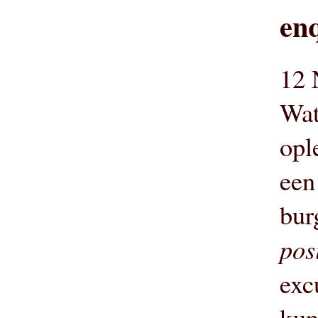
en
12 
Wat
opl
een
bur
posi
exc
kun