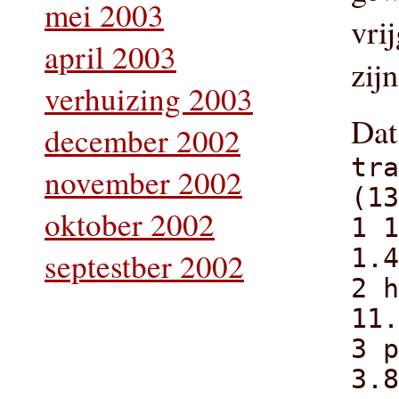
mei 2003
vri
april 2003
zij
verhuizing 2003
Dat
december 2002
tra
november 2002
(13
oktober 2002
1 1
1.4
septestber 2002
2 h
11.
3 p
3.8