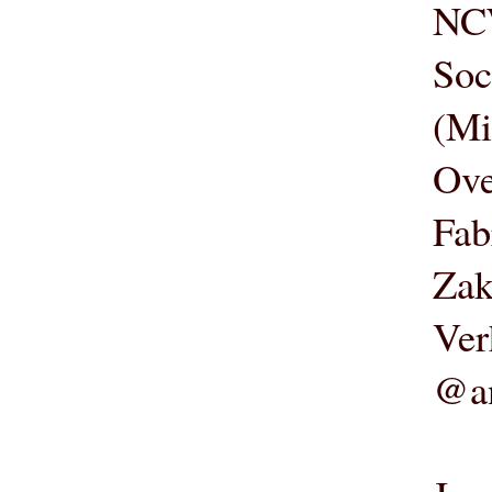
NCW
Soc
(Mi
Ove
Fab
Zak
Ver
@an