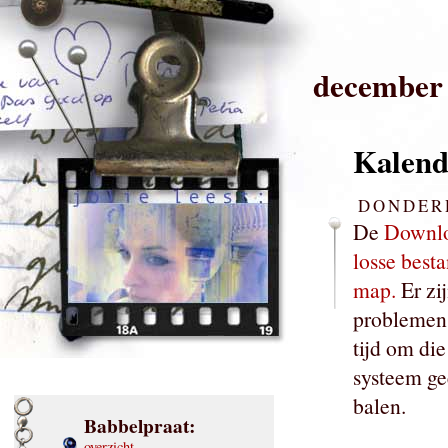
december
Kalend
DONDERD
De
Downlo
losse best
map.
Er zij
problemen 
tijd om die
systeem ge
balen.
Babbelpraat:
overzicht