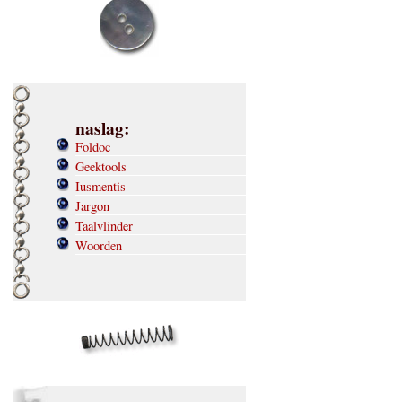
naslag:
Foldoc
Geektools
Iusmentis
Jargon
Taalvlinder
Woorden